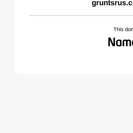
gruntsrus.
This do